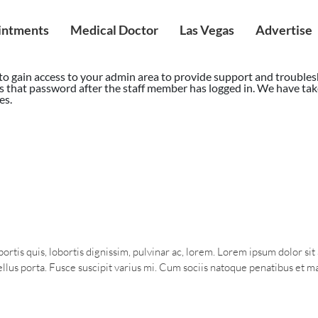
intments
Medical Doctor
Las Vegas
Advertise
 to gain access to your admin area to provide support and troubles
 that password after the staff member has logged in. We have ta
es.
ortis quis, lobortis dignissim, pulvinar ac, lorem. Lorem ipsum dolor si
us porta. Fusce suscipit varius mi. Cum sociis natoque penatibus et mag