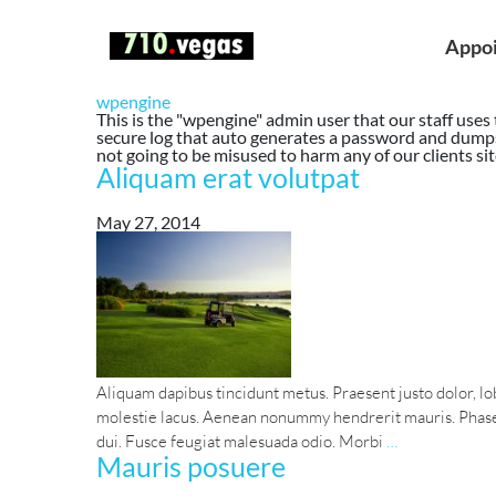
Appo
wpengine
This is the "wpengine" admin user that our staff uses
secure log that auto generates a password and dumps
not going to be misused to harm any of our clients sit
Aliquam erat volutpat
May 27, 2014
Aliquam dapibus tincidunt metus. Praesent justo dolor, lob
molestie lacus. Aenean nonummy hendrerit mauris. Phasell
Aliquam
dui. Fusce feugiat malesuada odio. Morbi
…
Mauris posuere
erat
volutpat