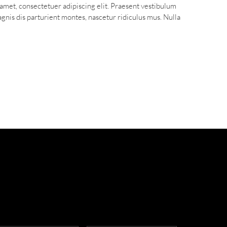
t amet, consectetuer adipiscing elit. Praesent vestibulum
nis dis parturient montes, nascetur ridiculus mus. Nulla