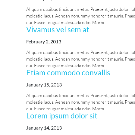
Aliquam dapibus tincidunt metus. Praesent justo dolor, lob
molestie lacus. Aenean nonummy hendrerit mauris. Phasell
Phasellus
dui. Fusce feugiat malesuada odio. Morbi
…
Vivamus vel sem at
fringilla
February 2, 2013
Aliquam dapibus tincidunt metus. Praesent justo dolor, lob
molestie lacus. Aenean nonummy hendrerit mauris. Phasell
Vivamus
dui. Fusce feugiat malesuada odio. Morbi
…
Etiam commodo convallis
vel
sem
January 15, 2013
at
Aliquam dapibus tincidunt metus. Praesent justo dolor, lob
molestie lacus. Aenean nonummy hendrerit mauris. Phasell
Etiam
dui. Fusce feugiat malesuada odio. Morbi
…
Lorem ipsum dolor sit
commodo
convallis
January 14, 2013