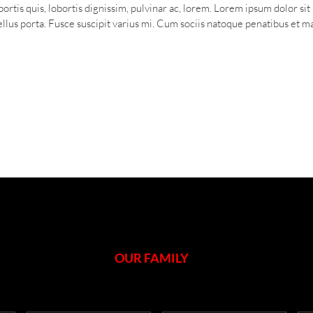
ortis quis, lobortis dignissim, pulvinar ac, lorem. Lorem ipsum dolor si
us porta. Fusce suscipit varius mi. Cum sociis natoque penatibus et mag
OUR FAMILY