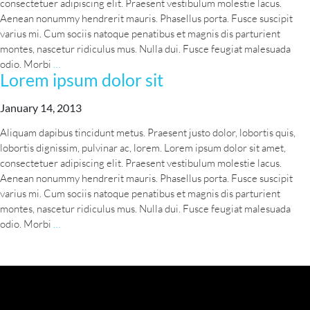
consectetuer adipiscing elit. Praesent vestibulum molestie lacus.
Aenean nonummy hendrerit mauris. Phasellus porta. Fusce suscipit
varius mi. Cum sociis natoque penatibus et magnis dis parturient
montes, nascetur ridiculus mus. Nulla dui. Fusce feugiat malesuada
Donec
odio. Morbi
…
Lorem ipsum dolor sit
tempor
libero
January 14, 2013
Aliquam dapibus tincidunt metus. Praesent justo dolor, lobortis quis,
lobortis dignissim, pulvinar ac, lorem. Lorem ipsum dolor sit amet,
consectetuer adipiscing elit. Praesent vestibulum molestie lacus.
Aenean nonummy hendrerit mauris. Phasellus porta. Fusce suscipit
varius mi. Cum sociis natoque penatibus et magnis dis parturient
montes, nascetur ridiculus mus. Nulla dui. Fusce feugiat malesuada
Lorem
odio. Morbi
…
ipsum
dolor
sit